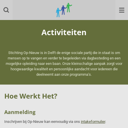
Ga
direct
naar
de
hoofdinhoud
Activiteiten
Stichting Op-Nieuw is in Delft de enige sociale partij die in staat is om
mensen op te vangen en verder te begeleiden via dagbesteding en een
mogelijke opleiding naar een baan. Onze kleinschalige aanpak zorgt voor
hoogwaardige kwaliteit en persoonlijke aandacht voor iedereen die
deelneemt aan onze programma’s.
Hoe Werkt Het?
Aanmelding
Inschrijven bij Op-Nieuw kan eenvoudig via ons
intakeformulier
.