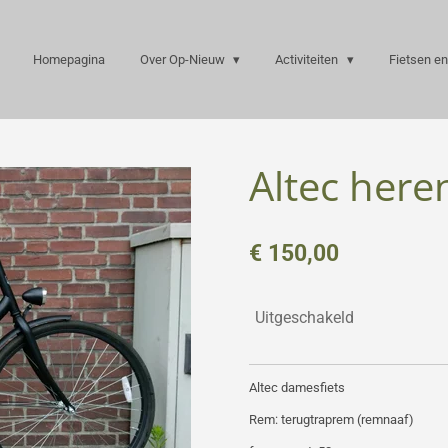
Homepagina
Over Op-Nieuw
Activiteiten
Fietsen en
Altec heren
€ 150,00
Uitgeschakeld
Altec damesfiets
Rem: terugtraprem (remnaaf)