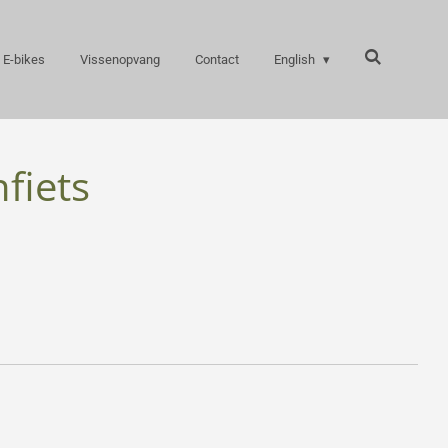
 E-bikes
Vissenopvang
Contact
English
fiets